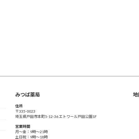
みつば薬局
地
住所
〒335-0023
埼玉県戸田市本町5-12-36 エトワール戸田公園1F
営業時間
月～金：9時～21時
土日祝：9時～18時