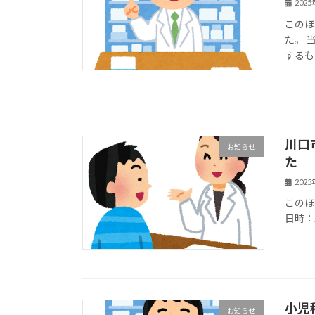
202
このほ
た。 
するも
川口
お知らせ
た
202
このほ
日時：
小児
お知らせ