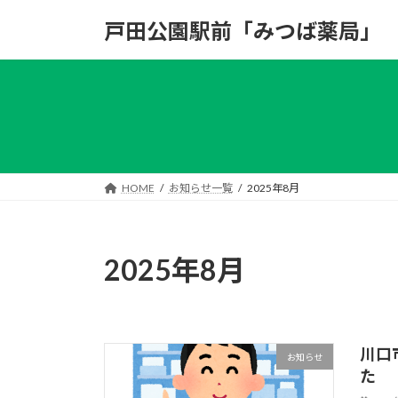
コ
ナ
戸田公園駅前「みつば薬局」
ン
ビ
テ
ゲ
ン
ー
ツ
シ
へ
ョ
ス
ン
キ
に
ッ
移
HOME
お知らせ一覧
2025年8月
プ
動
2025年8月
川口
お知らせ
た